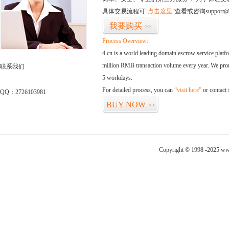
具体交易流程可
“点击这里”
查看或咨询support@
我要购买
>>
Process Overview:
4.cn is a world leading domain escrow service plat
million RMB transaction volume every year. We promi
联系我们
5 workdays.
For detailed process, you can
“visit here”
or contact
QQ：2726103981
BUY NOW
>>
Copyright © 1998 -2025 ww