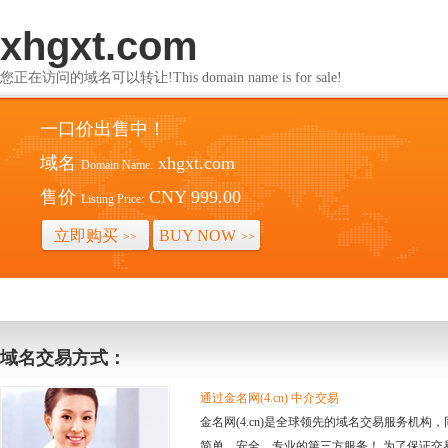
xhgxt.com
您正在访问的域名可以转让!This domain name is for sale!
一口价出售中！
域名
xhgxt.com
Domain Name:
售价
CNY 999.00
Listing Price:
立即购买
BUY NOW
>>
>>
域名交易方式：
通过金名网(4.cn) 中介交易
金名网(4.cn)是全球领先的域名交易服务机
简单、安全、专业的第三方服务！ 为了保证交